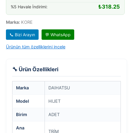
₺
318.25
%5 Havale İndirimi:
Marka:
KORE
📞 Bizi Arayın
💬 WhatsApp
Ürünün tüm özelliklerini incele
🔧 Ürün Özellikleri
Marka
DAIHATSU
Model
HIJET
Birim
ADET
Ana
TRİM