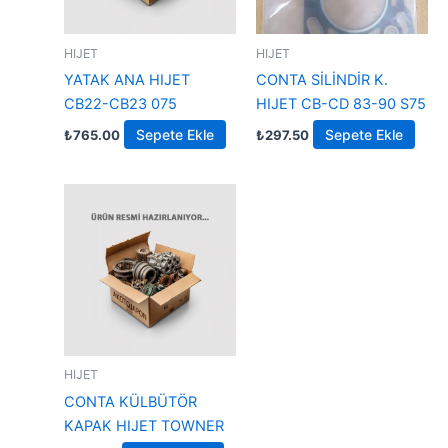
HIJET
HIJET
YATAK ANA HIJET
CONTA SİLİNDİR K.
CB22-CB23 075
HIJET CB-CD 83-90 S75
Sepete Ekle
Sepete Ekle
₺
765.00
₺
297.50
HIJET
CONTA KÜLBÜTÖR
KAPAK HIJET TOWNER