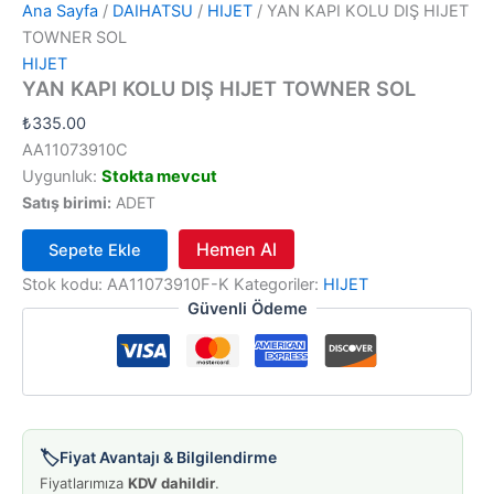
Ana Sayfa
/
DAIHATSU
/
HIJET
/ YAN KAPI KOLU DIŞ HIJET
TOWNER SOL
HIJET
YAN KAPI KOLU DIŞ HIJET TOWNER SOL
₺
335.00
AA11073910C
Uygunluk:
Stokta mevcut
Satış birimi:
ADET
Hemen Al
Sepete Ekle
YAN
Stok kodu:
AA11073910F-K
Kategoriler:
HIJET
KAPI
Güvenli Ödeme
KOLU
DIŞ
HIJET
TOWNER
SOL
adet
🏷️
Fiyat Avantajı & Bilgilendirme
Fiyatlarımıza
KDV dahildir
.